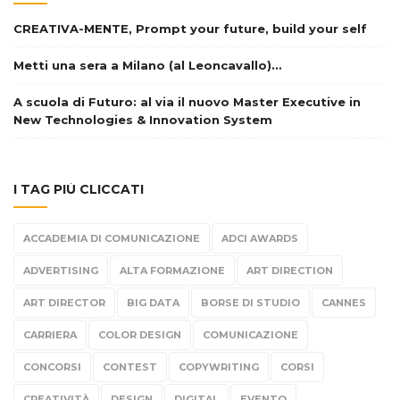
CREATIVA-MENTE, Prompt your future, build your self
Metti una sera a Milano (al Leoncavallo)…
A scuola di Futuro: al via il nuovo Master Executive in
New Technologies & Innovation System
I TAG PIÙ CLICCATI
ACCADEMIA DI COMUNICAZIONE
ADCI AWARDS
ADVERTISING
ALTA FORMAZIONE
ART DIRECTION
ART DIRECTOR
BIG DATA
BORSE DI STUDIO
CANNES
CARRIERA
COLOR DESIGN
COMUNICAZIONE
CONCORSI
CONTEST
COPYWRITING
CORSI
CREATIVITÀ
DESIGN
DIGITAL
EVENTO