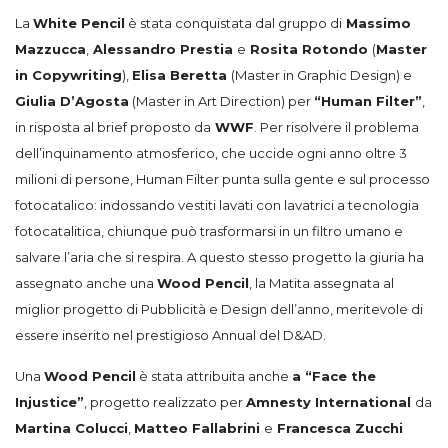
La
White Pencil
è stata conquistata dal gruppo di
Massimo
Mazzucca
,
Alessandro Prestia
e
Rosita Rotondo
(
Master
in Copywriting
),
Elisa Beretta
(
Master in Graphic Design
) e
Giulia D’Agosta
(
Master in Art Direction
) per
“Human Filter”
,
in risposta al brief proposto da
WWF
. Per risolvere il problema
dell’inquinamento atmosferico, che uccide ogni anno
oltre 3
milioni di
persone,
Human Filter punta sulla gente e sul processo
fotocatalico: indossando
vestiti
lavati con lavatrici a tecnologia
fotocatalitica
, chiunque può
trasformarsi
in un filtro
umano e
salvare l’aria che si respira. A questo stesso progetto la giuria ha
assegnato anche una
Wood Pencil
, la Matita assegnata al
miglior progetto di Pubblicità e Design dell’anno, meritevole di
essere inserito nel prestigioso Annual del D&AD.
Una
Wood Pencil
è stata attribuita anche
a “Face the
Injustice”
, progetto realizzato per
Amnesty International
da
Martina Colucci
,
Matteo Fallabrini
e
Francesca Zucchi