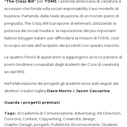
“The Crazy Bill”
per
TOMS
, l’azienda americana di calzature e
accessori che fonda sulla social responsability il suo modello di
business.
Partendo dalla reale situazione di un mondo pieno di
pregiudizi, The Crazy Bill si propone di eliminarli,
utilizzando la
potenza dei
social media
e
la reputazione
dei più importanti
fashion blogger italiani
per diffondere
la
mission
di TOMS, cioè
lo scopo sociale dell’acquisto dei prodotti con questo marchio.
Le quattro Pencil di quest’anno si aggiungono al ricco paniere di
premi londinesi conquistati dagli studenti dei Corsi di creatività
sin dal 1993.
Nell’elaborazione dei progetti gli studenti sono stati seguiti dai
direttori creativi inglesi
Dave Morris
e
Jason Cascarina
.
Guarda i progetti premiati
Tags:
Accademia di Comunicazione
,
Advertising
,
Art Direction
,
Concorsi
,
Contest
,
Copywriting
,
Creatività
,
design
,
Graphic Design
,
progetti
,
Pubblicità
,
Riconoscimenti
,
Studenti