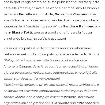
che lo spot venga notato nel flusso pubblicitario. Per far questo,
oltre alla simpatia, chiave di selezione per moltissimi testimonial
-si pensi a
Fiorello
e al Trio
Aldo
,
Giovanni
e
Giacomo
, che
sono Advertainer, cioè testimonial che divertono- vi è anche la
strategia della “quotidianizzazione”: da
Sandra e Raimondo
, a
Ilary Blasi
e
Totti
, spesso si sceglie di rafforzare la fiducia
annullando la distanza tra Vip e spettatori.
Ma se da una parte il For Profit cerca modo di valorizzare il
testimonial nel modo più simpatico, cosa accade nel No Profit?
“Il No profit e in generale tutta la pubblicità sociale
, dice
Antonella Gangeri,
deve fare i conti con la necessità di chiedere
aiuto a personaggi noti per dare autorevolezza e notorietà alla
causa, stando attenti a non snaturarli.
Il testimonial sociale ha un elevato carico di responsabilità che è
chiamato ad accettare, condividendo i valori espressi dall’ente
sociale. Inoltre, non è semplice essere testimonial per alcune
organizzazioni non profit e onlus, in quanto non tutte sono ben