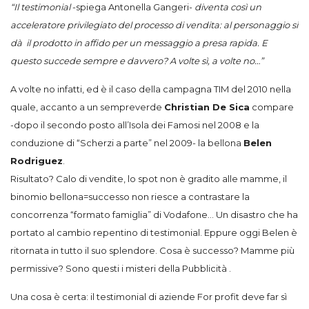
“Il testimonial
-spiega Antonella Gangeri-
diventa così un
acceleratore privilegiato del processo di vendita: al personaggio si
dà il prodotto in affido per un messaggio a presa rapida. E
questo succede sempre e davvero? A volte sì, a volte no…”
A volte no infatti, ed è il caso della campagna TIM del 2010 nella
quale, accanto a un sempreverde
Christian De Sica
compare
-dopo il secondo posto all’Isola dei Famosi nel 2008 e la
conduzione di “Scherzi a parte” nel 2009- la bellona
Belen
Rodriguez
.
Risultato? Calo di vendite, lo spot non è gradito alle mamme, il
binomio bellona=successo non riesce a contrastare la
concorrenza “formato famiglia” di Vodafone… Un disastro che ha
portato al cambio repentino di testimonial. Eppure oggi Belen è
ritornata in tutto il suo splendore. Cosa è successo? Mamme più
permissive? Sono questi i misteri della Pubblicità .
Una cosa è certa: il testimonial di aziende For profit deve far sì