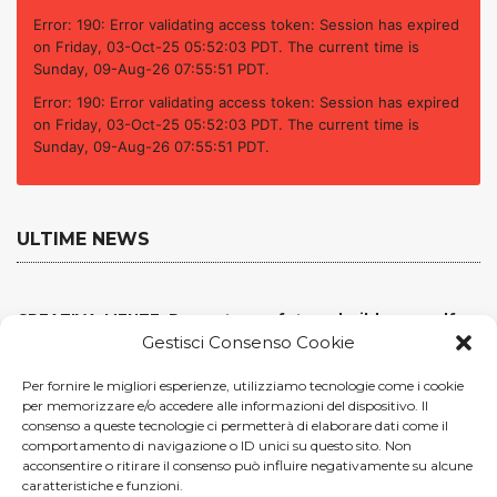
Error: 190: Error validating access token: Session has expired
on Friday, 03-Oct-25 05:52:03 PDT. The current time is
Sunday, 09-Aug-26 07:55:51 PDT.
Error: 190: Error validating access token: Session has expired
on Friday, 03-Oct-25 05:52:03 PDT. The current time is
Sunday, 09-Aug-26 07:55:51 PDT.
ULTIME NEWS
CREATIVA-MENTE, Prompt your future, build your self
Gestisci Consenso Cookie
Metti una sera a Milano (al Leoncavallo)…
Per fornire le migliori esperienze, utilizziamo tecnologie come i cookie
per memorizzare e/o accedere alle informazioni del dispositivo. Il
A scuola di Futuro: al via il nuovo Master Executive in
consenso a queste tecnologie ci permetterà di elaborare dati come il
New Technologies & Innovation System
comportamento di navigazione o ID unici su questo sito. Non
acconsentire o ritirare il consenso può influire negativamente su alcune
D&AD 2024 | Nuovi successi per i nostri giovani creativi
caratteristiche e funzioni.