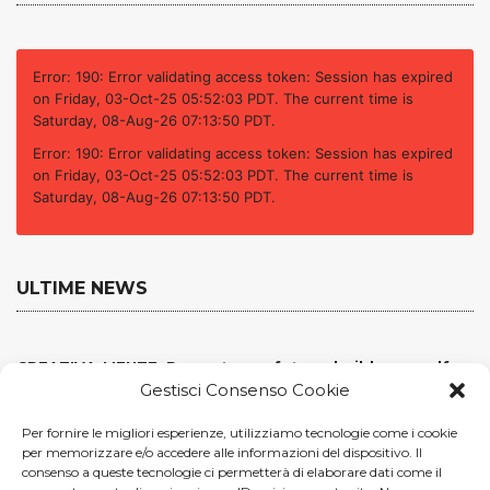
Error: 190: Error validating access token: Session has expired
on Friday, 03-Oct-25 05:52:03 PDT. The current time is
Saturday, 08-Aug-26 07:13:50 PDT.
Error: 190: Error validating access token: Session has expired
on Friday, 03-Oct-25 05:52:03 PDT. The current time is
Saturday, 08-Aug-26 07:13:50 PDT.
ULTIME NEWS
CREATIVA-MENTE, Prompt your future, build your self
Gestisci Consenso Cookie
Metti una sera a Milano (al Leoncavallo)…
Per fornire le migliori esperienze, utilizziamo tecnologie come i cookie
per memorizzare e/o accedere alle informazioni del dispositivo. Il
A scuola di Futuro: al via il nuovo Master Executive in
consenso a queste tecnologie ci permetterà di elaborare dati come il
New Technologies & Innovation System